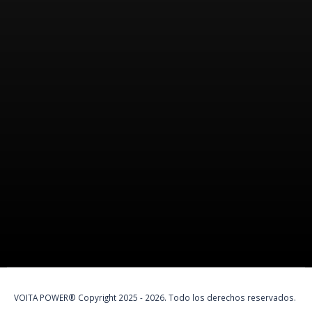
Nosotros
VOITA POWER es una marca peruana
100%
especializada en
protección eléctrica y soluciones de energía.
VOITA POWER® Copyright 2025 - 2026. Todo los derechos reservados.