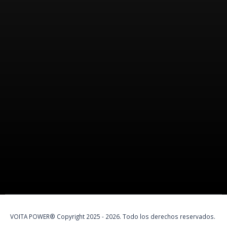
Nosotros
VOITA POWER es una marca peruana
100%
especializada en
protección eléctrica y soluciones de energía.
VOITA POWER® Copyright 2025 - 2026. Todo los derechos reservados.