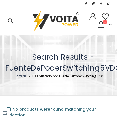
Search Results -
FuenteDePoderSwitching5VD
Portada
»
Has buscado por FuenteDePoderSwitching5VDC
No products were found matching your
selection.