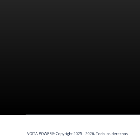
apoyo que buscas.
Teléfonos:
Tienda :
+51 942 395 632 - 989 573 666
Av. 
Cerc
Email:
Horario d
ventas@voitapower.com
Aten
a 18
VOITA POWER® Copyright 2025 - 2026. Todo los derechos