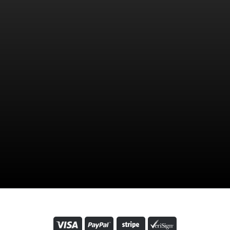
Tienda
Transformadores de Voltaje
Estabilizadores de voltaje
Fuentes de Poder Switching
Nicolás de Piérola 1727, Tienda 132
ado de Lima
e atención:
ción: Lunes a Sábado, de 10:00 am
:00 pm.