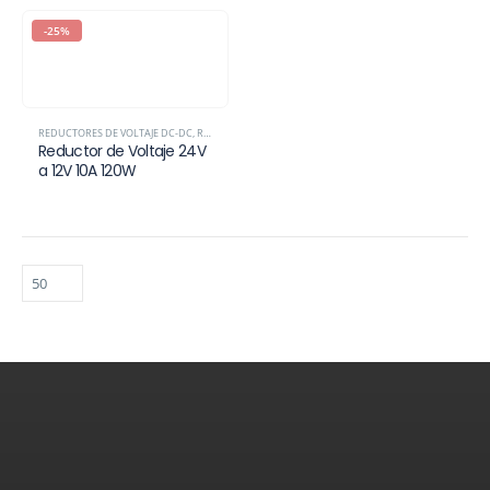
-25%
REDUCTORES DE VOLTAJE DC-DC
,
REDUCTORES Y ELEVADORES DE VOLTAJE DC-DC
Reductor de Voltaje 24V
a 12V 10A 120W
Contáctenos
¿Necesita ayuda?