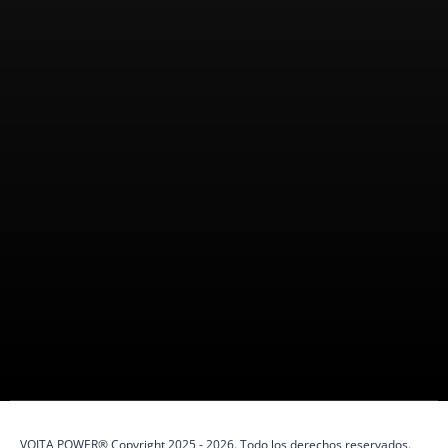
Nosotros
VOITA POWER es una marca peruana
100%
especializada en
protección eléctrica y soluciones de energía.
VOITA POWER® Copyright 2025 - 2026. Todo los derechos reservados.