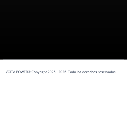
VOITA POWER es una marca peruana
100%
especializada en
protección eléctrica y soluciones de energía.
VOITA POWER® Copyright 2025 - 2026. Todo los derechos reservados.