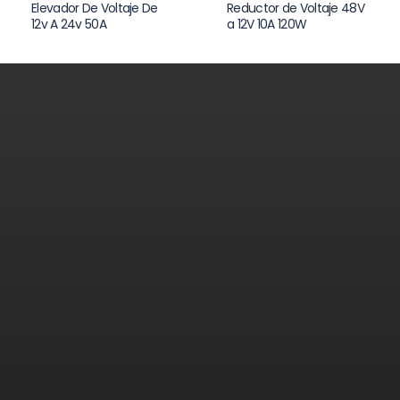
Elevador De Voltaje De
Reductor de Voltaje 48V
12v A 24v 50A
a 12V 10A 120W
Contáctenos
¿Necesita ayuda?
Déjanos tus datos y te responderemos a la brevedad.
Estamos listos para brindarte el apoyo que buscas.
Teléfonos:
+51 942 395 632 - 989 573 666
Email:
ventas@voitapower.com