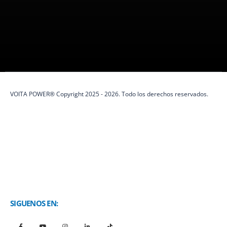
VOITA POWER es una marca peruana
100%
especializada en
protección eléctrica y soluciones de energía.
VOITA POWER® Copyright 2025 - 2026. Todo los derechos reservados.
SIGUENOS EN: