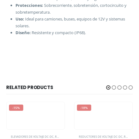
Protecciones:
Sobrecorriente, sobretensión, cortocircuito y
sobretemperatura.
Uso:
Ideal para camiones, buses, equipos de 12V y sistemas
solares.
Diseño:
Resistente y compacto (IP68).
RELATED PRODUCTS
-15%
-18%
ELEVADORES DE VOLTAJE DC-DC
,
REDUCTORES Y ELEVADORES DE VOLTAJE DC-DC
REDUCTORES DE VOLTAJE DC-DC
,
REDUCTORES Y ELEVADORES DE VOLTAJE DC-DC