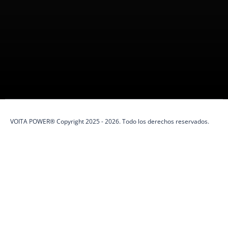
VOITA POWER es una marca peruana
100%
especializada en
protección eléctrica y soluciones de energía.
VOITA POWER® Copyright 2025 - 2026. Todo los derechos reservados.