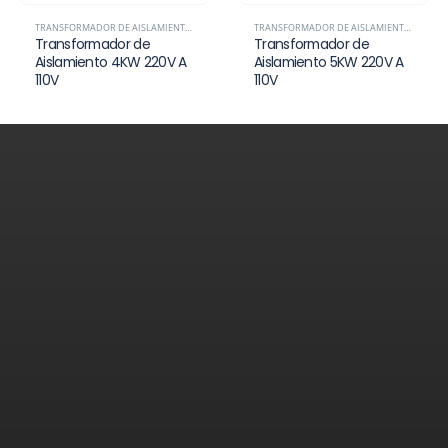
TRANSFORMADOR DE AISLAMIENTO 220V A 110V
TRANSFORMADOR DE AISLAMIENTO 220V A 110V
Transformador de
Transformador de
Aislamiento 4KW 220V A
Aislamiento 5KW 220V A
110V
110V
Contáctenos
¿Necesita ayuda?
Déjanos tus datos y te responderemos a la brevedad.
Estamos listos para brindarte el apoyo que buscas.
Teléfonos:
+51 942 395 632 - 989 573 666
Email: