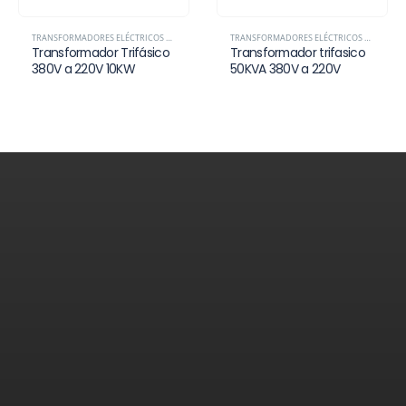
TRANSFORMADORES ELÉCTRICOS EN PERÚ | MONOFÁSICOS Y TRIFÁSICOS – VOITA POWER
TRANSFORMADORES ELÉCTRICOS EN PERÚ | MONOFÁSICOS Y TRIFÁSICOS – VOITA POWER
Transformador Trifásico
Transformador trifasico
380V a 220V 10KW
50KVA 380V a 220V
Contáctenos
¿Necesita ayuda?
Déjanos tus datos y te responderemos a la brevedad.
Estamos listos para brindarte el apoyo que buscas.
Teléfonos:
+51 942 395 632 - 989 573 666