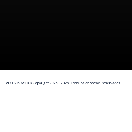
VOITA POWER es una marca peruana
100%
especializada en
protección eléctrica y soluciones de energía.
VOITA POWER® Copyright 2025 - 2026. Todo los derechos reservados.