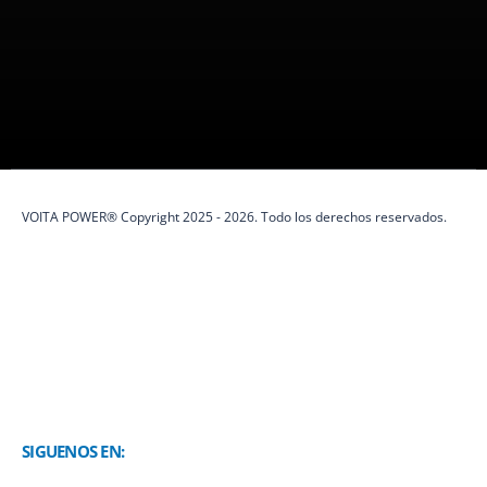
VOITA POWER es una marca peruana
100%
especializada en
protección eléctrica y soluciones de energía.
VOITA POWER® Copyright 2025 - 2026. Todo los derechos reservados.
SIGUENOS EN: