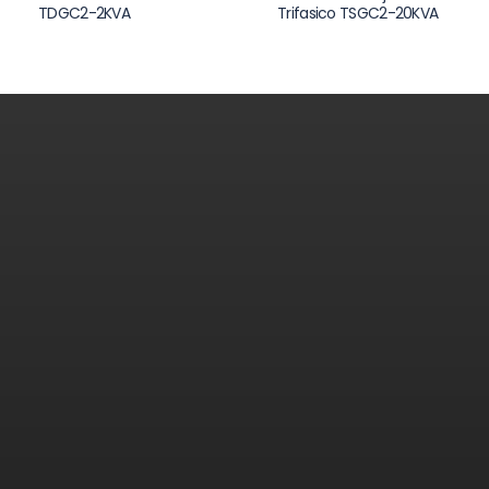
TDGC2-2KVA
Trifasico TSGC2-20KVA
Contáctenos
¿Necesita ayuda?
Déjanos tus datos y te responderemos a la brevedad.
Estamos listos para brindarte el apoyo que buscas.
Teléfonos:
+51 942 395 632 - 989 573 666
Email:
ventas@voitapower.com