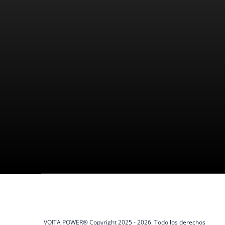
Teléfonos:
Tienda :
Av. N
+51 942 395 632 - 989 573 666
Cerca
Email:
Horario d
ventas@voitapower.com
Atenc
a 18:
VOITA POWER® Copyright 2025 - 2026. Todo los derechos