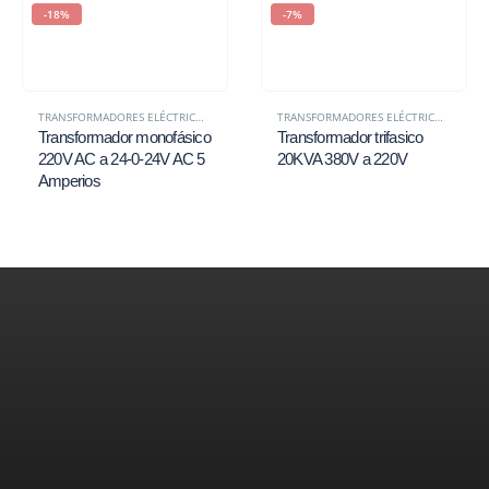
-18%
-7%
TRANSFORMADORES ELÉCTRICOS EN PERÚ | MONOFÁSICOS Y TRIFÁSICOS – VOITA POWER
TRANSFORMADORES ELÉCTRICOS EN PERÚ | MONOFÁSICOS Y TRIFÁSICOS – VOITA POWER
Transformador monofásico
Transformador trifasico
220V AC a 24-0-24V AC 5
20KVA 380V a 220V
Amperios
Productos
Inicio
listos para brindarte el apoyo que
Tienda
Transformadores de Voltaje