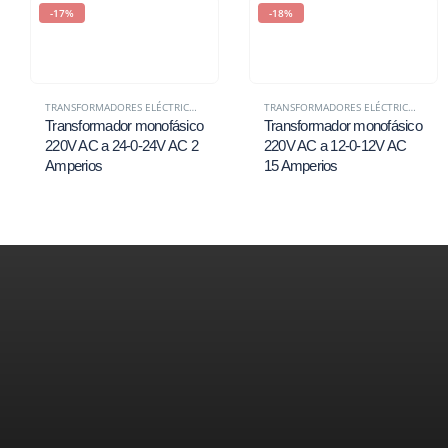
-17%
-18%
TRANSFORMADORES ELÉCTRICOS EN PERÚ | MONOFÁSICOS Y TRIFÁSICOS – VOITA POWER
TRANSFORMADORES ELÉCTRICOS EN PERÚ | MONOFÁSICOS Y TRIFÁSICOS – VOITA POWER
Transformador monofásico
Transformador monofásico
220V AC a 24-0-24V AC 2
220V AC a 12-0-12V AC
Amperios
15 Amperios
Contáctenos
¿Necesita ayuda?
Déjanos tus datos y te responderemos a la brevedad. Estamos 
buscas.