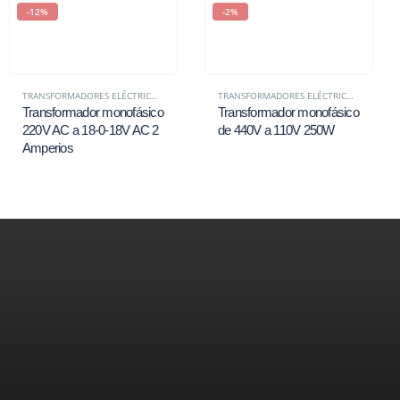
-12%
-2%
TRANSFORMADORES ELÉCTRICOS EN PERÚ | MONOFÁSICOS Y TRIFÁSICOS – VOITA POWER
TRANSFORMADORES ELÉCTRICOS EN PERÚ | MONOFÁSICOS Y TRIFÁSICOS – VOITA POWER
Transformador monofásico
Transformador monofásico
220V AC a 18-0-18V AC 2
de 440V a 110V 250W
Amperios
Nosotros